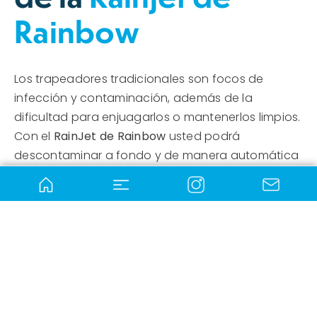
Rainbow
Los trapeadores tradicionales son focos de
infección y contaminación, además de la
dificultad para enjuagarlos o mantenerlos limpios.
Con el
RainJet de Rainbow
usted podrá
descontaminar a fondo y de manera automática
baldosas, azulejos, linóleo, mármol y otras
superficies, sin que sus manos estén en contacto
con la contaminación.
Incluye dispensador automático de agua y jabón
y posee dos cabezales intercambiables (esponja
y cepillo de cerdas duras) para uso en pisos
duros o delicados.